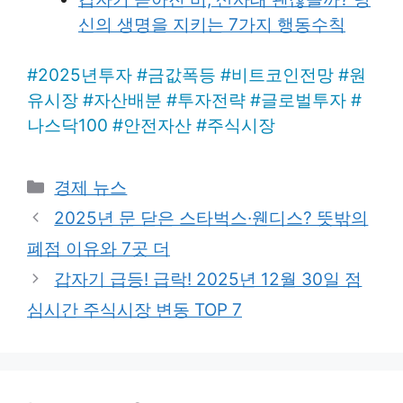
신의 생명을 지키는 7가지 행동수칙
#
2025년투자
#
금값폭등
#
비트코인전망
#
원
유시장
#
자산배분
#
투자전략
#
글로벌투자
#
나스닥100
#
안전자산
#
주식시장
Categories
경제 뉴스
2025년 문 닫은 스타벅스·웬디스? 뜻밖의
폐점 이유와 7곳 더
갑자기 급등! 급락! 2025년 12월 30일 점
심시간 주식시장 변동 TOP 7