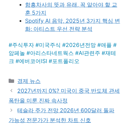
함흥차사의 뜻과 유래, 꼭 알아야 할 교
훈 5가지
Spotify AI 음악, 2025년 3가지 핵심 변
화: 아티스트 우선 전략 분석
#
주식투자
#
미국주식
#
2026년전망
#
애플
#
암페놀
#
아리스타네트웍스
#
AI관련주
#
재테
크
#
에버코어ISI
#
포트폴리오
Categories
경제 뉴스
2027년까지 0%? 미국이 중국 반도체 관세
폭탄을 미룬 진짜 속사정
테슬라 주가 전망 2026년 600달러 돌파
가능성 전문가가 분석한 차트 신호