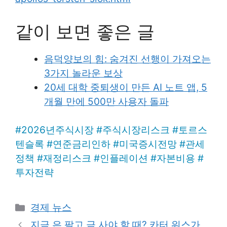
같이 보면 좋은 글
음덕양보의 힘: 숨겨진 선행이 가져오는
3가지 놀라운 보상
20세 대학 중퇴생이 만든 AI 노트 앱, 5
개월 만에 500만 사용자 돌파
#
2026년주식시장
#
주식시장리스크
#
토르스
텐슬록
#
연준금리인하
#
미국증시전망
#
관세
정책
#
재정리스크
#
인플레이션
#
자본비용
#
투자전략
Categories
경제 뉴스
지금 은 팔고 금 사야 할 때? 카터 워스가