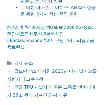
계를 넘는 3가지 비결
더 비싼 아마존 디바이스: Alexa+ 성공
을 위한 3가지 핵심 전략 변화
#
크라켄
#
예측시장
#
Kraken2026
#
가상화폐
전망
#
토큰화주식
#
블록체인
#
BackedFinance
#
비트코인
#
이더리움
#
금
융트렌드
Categories
경제 뉴스
골드만삭스가 찜한 2026년 다시 날아오를
저평가 테크주 4선
구글 TPU 개발자가 만든 그록을 엔비디아
가 28조 원에 가져간 진짜 이유