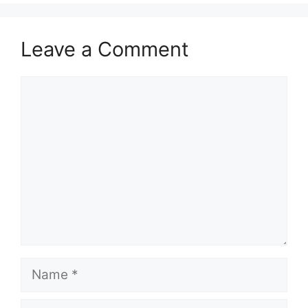
Leave a Comment
Comment
Name
Email