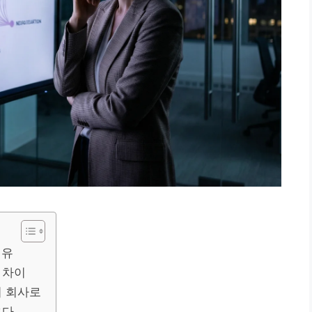
이유
 차이
비 회사로
온다