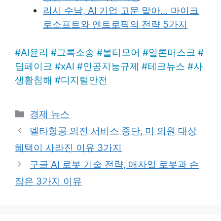
리시 수낙, AI 기업 고문 맡아… 마이크
로소프트와 앤트로픽의 전략 5가지
#
AI윤리
#
그록소송
#
볼티모어
#
일론머스크
#
딥페이크
#
xAI
#
인공지능규제
#
테크뉴스
#
사
생활침해
#
디지털안전
Categories
경제 뉴스
델타항공 의전 서비스 중단, 미 의원 대상
혜택이 사라진 이유 3가지
구글 AI 로봇 기술 전략, 애자일 로봇과 손
잡은 3가지 이유