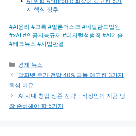
AI 위험 Anthropic 회장이 경고한 5가
지 핵심 징후
#
AI윤리
#
그록
#
일론머스크
#
네덜란드법원
#
xAI
#
인공지능규제
#
디지털성범죄
#
AI기술
#
테크뉴스
#
사법판결
Categories
경제 뉴스
알파벳 주가 전망 40% 급등 예고한 3가지
핵심 이유
AI 시대 창업 생존 전략 – 직장인이 지금 당
장 준비해야 할 5가지