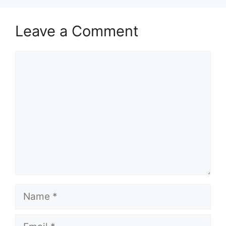
Leave a Comment
Comment
Name
Email