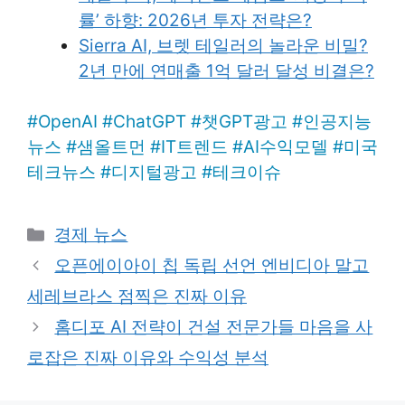
률’ 하향: 2026년 투자 전략은?
Sierra AI, 브렛 테일러의 놀라운 비밀?
2년 만에 연매출 1억 달러 달성 비결은?
#
OpenAI
#
ChatGPT
#
챗GPT광고
#
인공지능
뉴스
#
샘올트먼
#
IT트렌드
#
AI수익모델
#
미국
테크뉴스
#
디지털광고
#
테크이슈
Categories
경제 뉴스
오픈에이아이 칩 독립 선언 엔비디아 말고
세레브라스 점찍은 진짜 이유
홈디포 AI 전략이 건설 전문가들 마음을 사
로잡은 진짜 이유와 수익성 분석