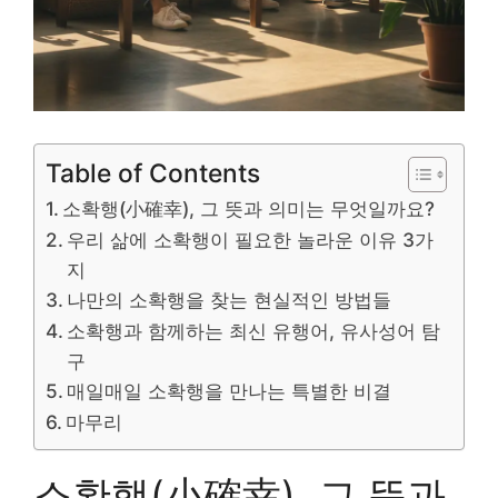
Table of Contents
소확행(小確幸), 그 뜻과 의미는 무엇일까요?
우리 삶에 소확행이 필요한 놀라운 이유 3가
지
나만의 소확행을 찾는 현실적인 방법들
소확행과 함께하는 최신 유행어, 유사성어 탐
구
매일매일 소확행을 만나는 특별한 비결
마무리
소확행(小確幸), 그 뜻과