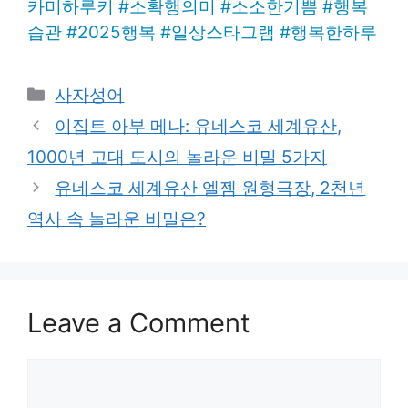
카미하루키
#
소확행의미
#
소소한기쁨
#
행복
습관
#
2025행복
#
일상스타그램
#
행복한하루
Categories
사자성어
이집트 아부 메나: 유네스코 세계유산,
1000년 고대 도시의 놀라운 비밀 5가지
유네스코 세계유산 엘젬 원형극장, 2천년
역사 속 놀라운 비밀은?
Leave a Comment
Comment