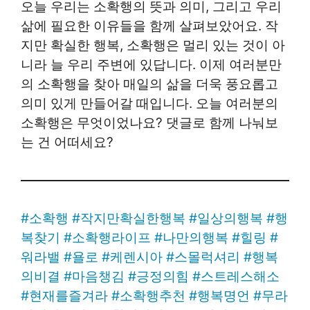
오늘 우리는 소확행의 뜻과 의미, 그리고 우리
삶에 필요한 이유들을 함께 살펴보았어요. 작
지만 확실한 행복, 소확행은 멀리 있는 것이 아
니라 늘 우리 주변에 있답니다. 이제 여러분만
의 소확행을 찾아 매일의 삶을 더욱 풍요롭고
의미 있게 만들어갈 때입니다. 오늘 여러분의
소확행은 무엇이었나요? 댓글로 함께 나눠보
는 건 어떠세요?
#
소확행
#
작지만확실한행복
#
일상의행복
#
행
복찾기
#
소확행라이프
#
나만의행복
#
힐링
#
워라밸
#
욜로
#
케렌시아
#
스몰럭셔리
#
행복
의비결
#
마음챙김
#
긍정의힘
#
스트레스해소
#
현재를즐겨라
#
소확행추천
#
행복명언
#
무라