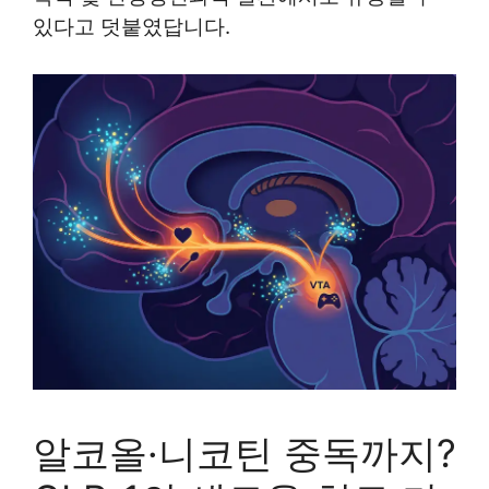
있다고 덧붙였답니다.
알코올·니코틴 중독까지?