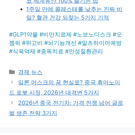
코 세계유산 100% 즐기는 법
1주일 만에 콜레스테롤 낮추는 진짜 비
밀? 혈관 건강 되찾는 5가지 기적
#
GLP1약물
#
비만치료제
#
노보노디스크
#
오
젬픽
#
위고비
#
뇌기능개선
#
알츠하이머예방
#
식욕억제
#
중독치료
#
만성질환관리
Categories
경제 뉴스
일론 머스크의 꿈 현실로? 중국 휴머노이
드 로봇 시장, 2026년 대격변 5가지
2026년 중국 전기차: 가격 전쟁 넘어 글로
벌 생존 전략 3가지