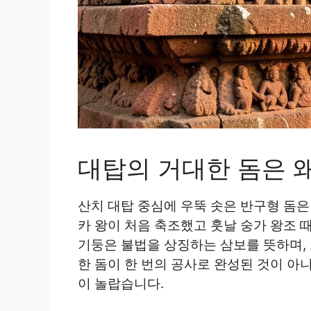
대탑의 거대한 돔은 
산치 대탑 중심에 우뚝 솟은 반구형 돔은
카 왕이 처음 축조했고 훗날 숭가 왕조 
기둥은 불법을 상징하는 삼보를 뜻하며, 
한 돔이 한 번의 공사로 완성된 것이 아
이 놀랍습니다.