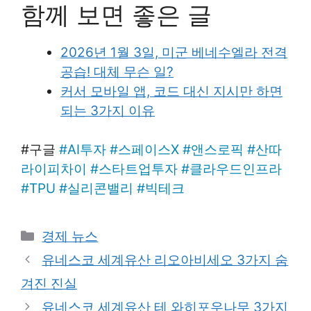
함께 보면 좋은 글
2026년 1월 3일, 미군 베네수엘라 전격
공습! 대체 무슨 일?
커서 모바일 앱, 코드 대신 지시만 하면
되는 3가지 이유
​#구글
#
AI투자
#
스페이스X
#
앤스로픽
#
산따
라이피차이
#
스타트업투자
#
클라우드인프라
#
TPU
#
실리콘밸리
#
빅테크
Categories
경제 뉴스
유네스코 세계유산 리오아비세오 3가지 숨
겨진 진실
유네스코 세계유산 테 와히포우나무 3가지