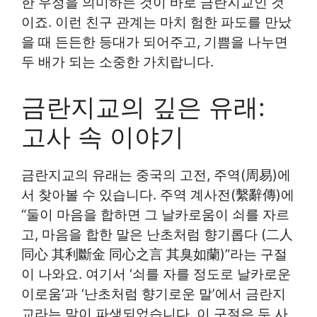
한 우정을 의미하는 것이 바로 금란지교인 것
이죠. 이런 친구 관계는 마치 험한 파도를 만났
을 때 든든한 등대가 되어주고, 기쁨을 나누면
두 배가 되는 소중한 가치랍니다.
금란지교의 깊은 유래:
고사 속 이야기
금란지교의 유래는 중국의 고전, 주역(周易)에
서 찾아볼 수 있습니다. 주역 계사전(繫辭傳)에
“둘이 마음을 합하면 그 날카로움이 쇠를 자르
고, 마음을 합한 말은 난초처럼 향기롭다 (二人
同心 其利斷金 同心之言 其臭如蘭)”라는 구절
이 나와요. 여기서 ‘쇠를 자를 정도로 날카로운
이로움’과 ‘난초처럼 향기로운 말’에서 금란지
교라는 말이 파생되었습니다. 이 구절은 두 사