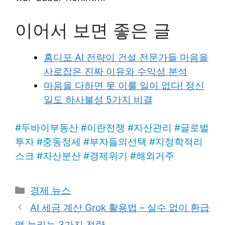
이어서 보면 좋은 글
홈디포 AI 전략이 건설 전문가들 마음을
사로잡은 진짜 이유와 수익성 분석
마음을 다하면 못 이룰 일이 없다! 정신
일도 하사불성 5가지 비결
#
두바이부동산
#
이란전쟁
#
자산관리
#
글로벌
투자
#
중동정세
#
부자들의선택
#
지정학적리
스크
#
자산분산
#
경제위기
#
해외거주
Categories
경제 뉴스
AI 세금 계산 Grok 활용법 – 실수 없이 환급
액 늘리는 3가지 전략