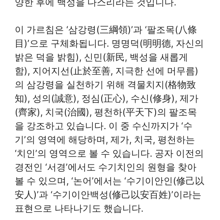
양한 후에 백성을 다스리라는 것입니다.
이 가르침은 ‘삼강령(三綱領)’과 ‘팔조목(八條
目)’으로 구체화됩니다. 명명덕(明明德, 자신의
밝은 덕을 밝힘), 신민(新民, 백성을 새롭게
함), 지어지선(止於至善, 지극한 선에 머무름)
의 삼강령을 실천하기 위해 격물치지(格物致
知), 성의(誠意), 정심(正心), 수신(修身), 제가
(齊家), 치국(治國), 평천하(平天下)의 팔조목
을 강조하고 있습니다. 이 중 수신까지가 ‘수
기’의 영역에 해당하며, 제가, 치국, 평천하는
‘치인’의 영역으로 볼 수 있습니다. 공자 이전의
경전인 ‘서경’에서도 수기치인의 원형을 찾아
볼 수 있으며, ‘논어’에서는 ‘수기이안인(修己以
安人)’과 ‘수기이안백성(修己以安百姓)’이라는
표현으로 나타나기도 했습니다.