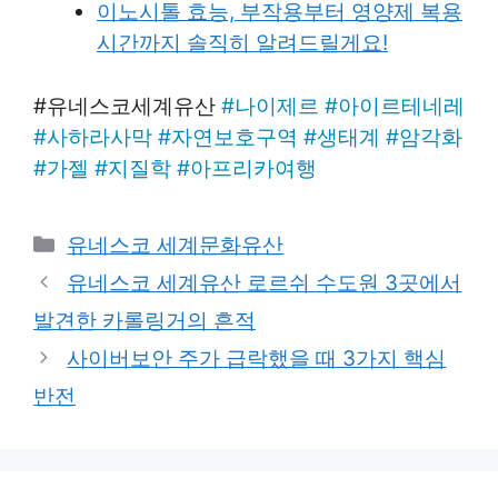
이노시톨 효능, 부작용부터 영양제 복용
시간까지 솔직히 알려드릴게요!
​#유네스코세계유산
#
나이제르
#
아이르테네레
#
사하라사막
#
자연보호구역
#
생태계
#
암각화
#
가젤
#
지질학
#
아프리카여행
Categories
유네스코 세계문화유산
유네스코 세계유산 로르쉬 수도원 3곳에서
발견한 카롤링거의 흔적
사이버보안 주가 급락했을 때 3가지 핵심
반전