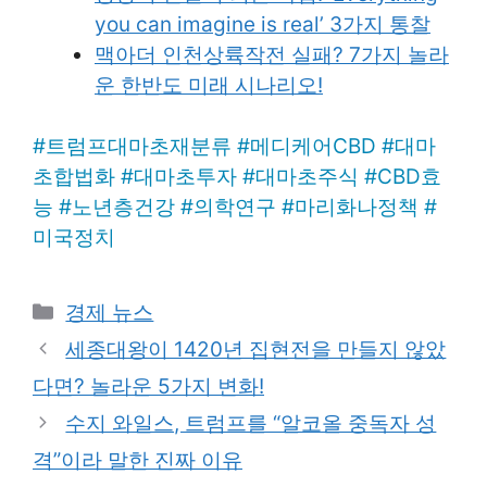
you can imagine is real’ 3가지 통찰
맥아더 인천상륙작전 실패? 7가지 놀라
운 한반도 미래 시나리오!
#
트럼프대마초재분류
#
메디케어CBD
#
대마
초합법화
#
대마초투자
#
대마초주식
#
CBD효
능
#
노년층건강
#
의학연구
#
마리화나정책
#
미국정치
Categories
경제 뉴스
세종대왕이 1420년 집현전을 만들지 않았
다면? 놀라운 5가지 변화!
수지 와일스, 트럼프를 “알코올 중독자 성
격”이라 말한 진짜 이유